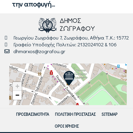
την αποφυγή...
Γεωργίου Ζωγράφου 7, Ζωγράφου, Αθήνα Τ.Κ.: 15772
Γραφείο Υποδοχής Πολιτών: 2132024102 & 106
dhmarxos@zografou.gr
+
−
ΠΡΟΣΒΑΣΙΜΌΤΗΤΑ
ΠΟΛΙΤΙΚΉ ΠΡΟΣΤΑΣΊΑΣ
SITEMAP
ΌΡΟΙ ΧΡΉΣΗΣ