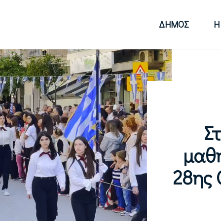
ΔΉΜΟΣ
Η
Σ
μαθ
28ης 