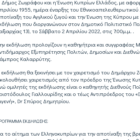
 Δήμος Ζωγράφου και η Ένωση Κυπρίων Ελλάδος, με αφορμή
πριλίου 1955, ημέρα έναρξης του Εθνικοαπελευθερωτικού Α
ποτίναξη του Αγγλικού ζυγού και την Ένωση της Κύπρου μ
κδήλωση που διοργανώνουν στον Δημοτικό Πολιτιστικό Πο
αξιαρχίας 13), το Σάββατο 2 Απριλίου 2022, στις 7:00μ.μ. .
ην εκδήλωση προλογίζουν η καθηγήτρια και συγγραφέας Μα
ντιδήμαρχος Εξυπηρέτησης Πολιτών, Δημοσίων και Διεθν
άμπρος Καλαρρύτης.
 εκδήλωση θα ξεκινήσει με τον χαιρετισμό του Δημάρχου
κολουθήσει χαιρετισμός από τον πρόεδρο της Ένωσης Κ
νώ ομιλητές της εκδήλωσης είναι ο καθηγητής Διεθνούς Πο
ριστόδουλος Γιαλλουρίδης και ο τέως Αντιπρόεδρος του «
ιγενή», Dr Σπύρος Δημητρίου.
ΡΟΓΡΑΜΜΑ ΕΚΔΗΛΩΣΗΣ:
ια το αίτημα των Ελληνοκυπρίων για την αποτίναξη της β