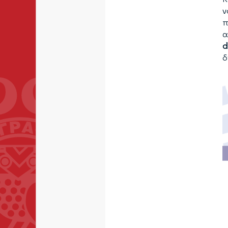
ν
π
α
d
δ