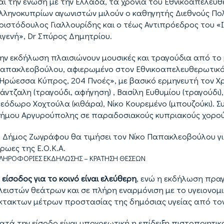
αι την ένωση με την Ελλάδα, τα χρόνια του Εθνικοαπελευθ
λληνοκυπρίων αγωνιστών μιλούν ο καθηγητής Διεθνούς Πολ
ριστόδουλος Γιαλλουρίδης και ο τέως Αντιπρόεδρος του «
ιγενή», Dr Σπύρος Δημητρίου.
ην εκδήλωση πλαισιώνουν μουσικές και τραγούδια από το 
απακλεοβούλου, αφιερωμένο στον Εθνικοαπελευθερωτικό Α
Ηρώεσσα Κύπρος, 204 Πνοές», με βασικό ερμηνευτή τον Χ
άντζαλη (τραγούδι, αφήγηση) , Βασίλη Ευθυμίου (τραγούδι)
εόδωρο Χοχτούλα (κιθάρα), Νίκο Κουρεμένο (μπουζούκι). Σ
ήμου Αργυρούπολης σε παραδοσιακούς κυπριακούς χορού
 Δήμος Ζωγράφου θα τιμήσει τον Νίκο Παπακλεοβούλου για
ρωες της Ε.Ο.Κ.Α.
ΛΗΡΟΦΟΡΙΕΣ ΕΚΔΗΛΩΣΗΣ – ΚΡΑΤΗΣΗ ΘΕΣΕΩΝ
 είσοδος για το κοινό είναι ελεύθερη
, ενώ η εκδήλωση πραγ
λειστών θεάτρων και σε πλήρη εναρμόνιση με το υγειονο
κτακτων μέτρων προστασίας της δημόσιας υγείας από τον
ατά την είσοδο είναι υποχρεωτική η επίδειξη πιστοποιητι