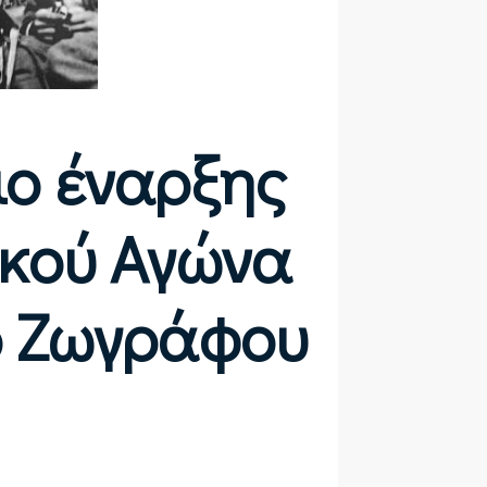
ιο έναρξης
ικού Αγώνα
μο Ζωγράφου