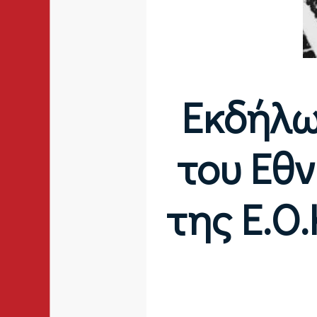
Εκδήλω
του Εθ
της Ε.Ο