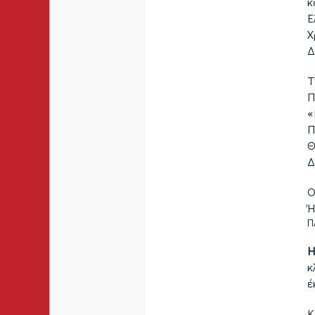
κ
Ε
Χ
Δ
Τ
Π
«
Π
Θ
Δ
Ο
Ή
Π
Η
κ
έ
Κ