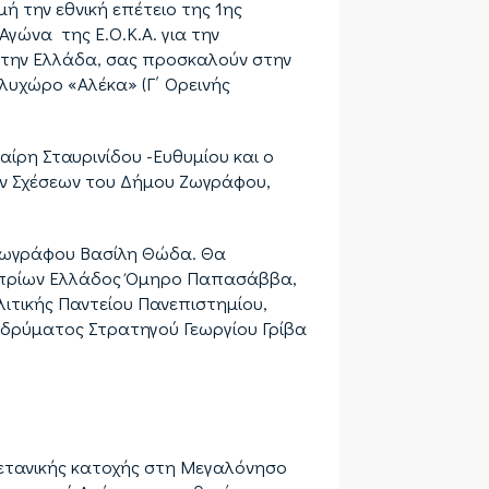
 την εθνική επέτειο της 1ης
γώνα της Ε.Ο.Κ.Α. για την
ε την Ελλάδα, σας προσκαλούν στην
λυχώρο «Αλέκα» (Γ΄ Ορεινής
ίρη Σταυρινίδου -Ευθυμίου και ο
ών Σχέσεων του Δήμου Ζωγράφου,
 Ζωγράφου Βασίλη Θώδα. Θα
υπρίων Ελλάδος Όμηρο Παπασάββα,
λιτικής Παντείου Πανεπιστημίου,
Ιδρύματος Στρατηγού Γεωργίου Γρίβα
ρετανικής κατοχής στη Μεγαλόνησο