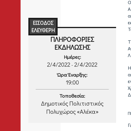
Ο
Α
α
ε
ΕΊΣΟΔΟΣ
Τ
ΕΛΕΎΘΕΡΗ
ΠΛΗΡΟΦΟΡΊΕΣ
Τ
ΕΚΔΉΛΩΣΗΣ
Α
Λ
Ημέρες:
2/4/2022
2/4/2022
-
Η
α
Ώρα Έναρξης:
ε
19:00
Χ
Δ
Τοποθεσία:
Δημοτικός Πολιτιστικός
Πολυχώρος «Αλέκα»
Π
Γ